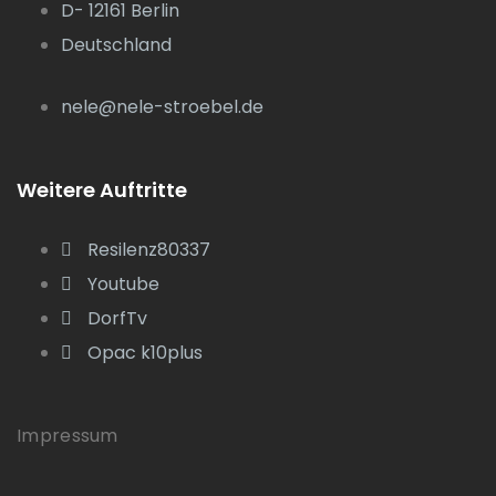
D- 12161 Berlin
Deutschland
nele@nele-stroebel.de
Weitere Auftritte
Resilenz80337
Youtube
DorfTv
Opac k10plus
Impressum