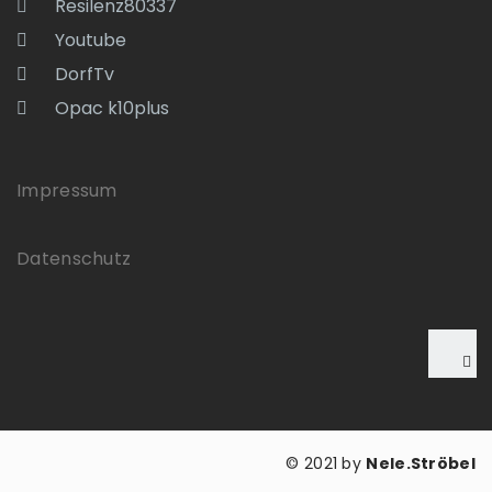
Resilenz80337
Youtube
DorfTv
Opac k10plus
Impressum
Datenschutz
© 2021 by
Nele.Ströbel