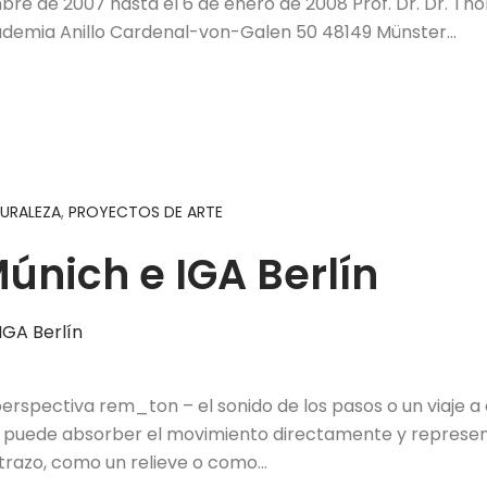
mbre de 2007 hasta el 6 de enero de 2008 Prof. Dr. Dr. T
cademia Anillo Cardenal-von-Galen 50 48149 Münster…
TURALEZA
,
PROYECTOS DE ARTE
únich e IGA Berlín
erspectiva rem_ton – el sonido de los pasos o un viaje a
al puede absorber el movimiento directamente y represen
trazo, como un relieve o como…