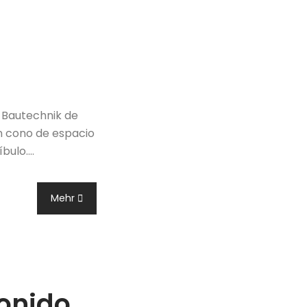
 Bautechnik de
un cono de espacio
íbulo.…
Mehr
sonido