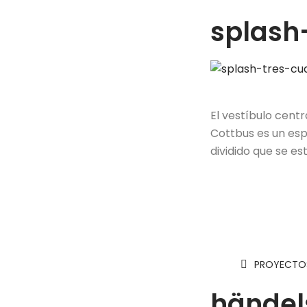
splash
El vestíbulo cent
Cottbus es un esp
dividido que se es
PROYECTOS
händel