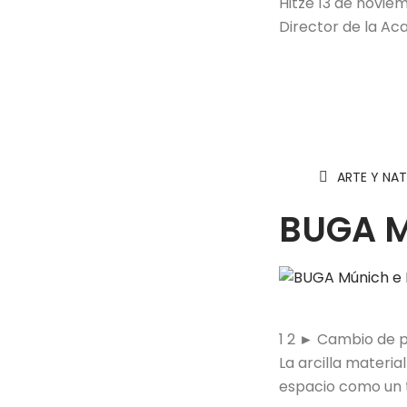
Hitze 13 de novie
Director de la A
ARTE Y NA
BUGA M
1 2 ► Cambio de p
La arcilla materi
espacio como un 