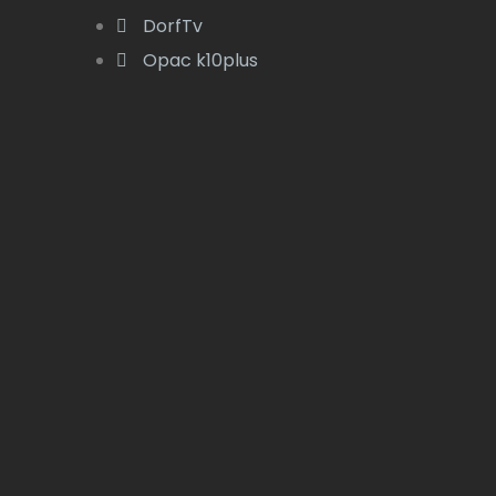
DorfTv
Opac k10plus