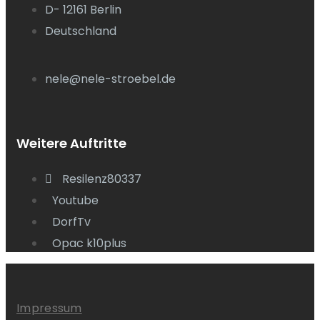
D- 12161 Berlin
Deutschland
nele@nele-stroebel.de
Weitere Auftritte
Resilenz80337
Youtube
DorfTv
Opac k10plus
Impressum