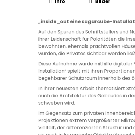
Info
Bilder
„inside_out eine sugarcube-Installa
Auf den Spuren des Schriftstellers und N
ihrer Leidenschaft für Polaritäten die Ins
bewohnten, ehemals prachtvollen Häuser
wurden, die Privates sichtbar werden ließ
Diese Aufnahme wurde mithilfe digitaler 
Installation“ spielt mit ihren Proportion
begehbarer Schutzraum innerhalb des öf
In ihrer neuesten Arbeit thematisiert St
auch die Architektur des Gebäudes in der
schweben wird.
Im Gegensatz zum privaten Innenberei
Projektionen extrem vergrößerter Mikroo
Vielfalt, der differenzierten Struktur 
sie auch in keramische Objekte übersetzt