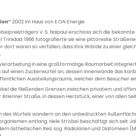
tion“
2002 im Haus von E.ON Energie
obelpreisträgers V. S. Naipaul erschloss sich die bekannt
el Trinidad. 1996 fotografierte sie eine pittoreske Straßen
 dort waren so verfallen, dass ihre Wände zu einer gl
.
Verarbeitung in eine großformatige Raumarbeit integrier
en auf einen Zuckerwürfel an, dessen Innenwände das karib
fentlichen Ausstellungsraums, welcher dem Besucher ein
röbel die fließenden Grenzen zwischen privatem und öffen
 Brienner Straße, in dessen Herzstück, einer von allen Se
ch des Würfels wandern an den unbedruckten Außenfläc
rganismen entlang. Nele Ströbel beschäftigt sich seit J
und dem ästhetischen Reiz sog. Radiolarien und Diatomeen
.