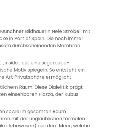
e Münchner Bildhauerin Nele Ströbel mit
ecke in Port of Spain. Die noch immer
eichsam durchscheinenden Membran
t. „inside_out eine sugarcube-
ische Motiv spiegeln. So entsteht ein
e Art Privatsphäre ermöglicht.
tlichem Raum. Diese Dialektik prägt
iten einsehbaren Piazza, der Kubus
hen sowie im gesamten Raum
ahren mit der unglaublichen formalen
 (Mikrolebewesen) aus dem Meer, welche