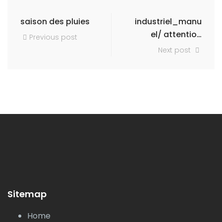
saison des pluies
industriel_manu
el/ attention
Previous post
haute tension
Next post
Sitemap
Home