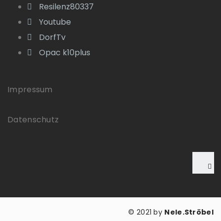
Resilenz80337
Youtube
DorfTv
Opac k10plus
Impressum
Datenschutz
© 2021 by
Nele.Ströbel