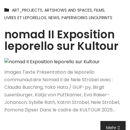
ART_PROJECTS
,
ARTSHOWS AND SPACES
,
FILMS
,
LIVRES ET LEPORELLOS
,
NEWS
,
PAPERWORKS LINOLPRINTS
nomad II Exposition
leporello sur Kultour
Images Texte Présentation de leporello
communautaire Nomad II de Nele Ströbel avec :
Claudia Busching, Yoko Hata / GUP-py, Birgit
Luxenburger, Katja von Puttkamer, Eva Raiser-
Johanson, Sybille Rath, Katrin Ströbel, Nele Ströbel,
Pomona Zipser Dans le cadre de KULTOUR 2025…
Mehr