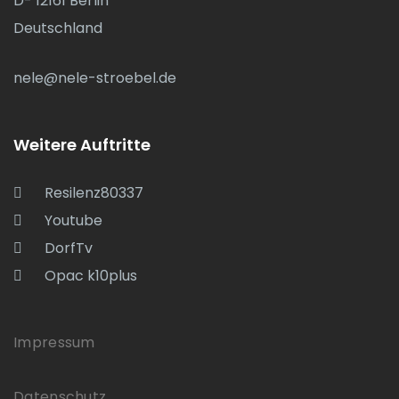
D- 12161 Berlin
Deutschland
nele@nele-stroebel.de
Weitere Auftritte
Resilenz80337
Youtube
DorfTv
Opac k10plus
Impressum
Datenschutz