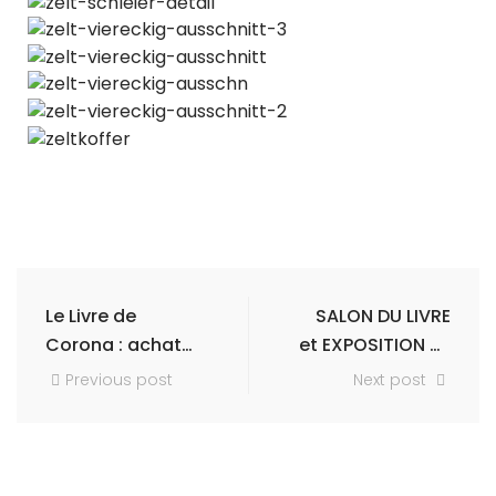
Le Livre de
SALON DU LIVRE
Corona : achat
et EXPOSITION DE
par la Kunst- und
VITRINES
Previous post
Next post
Museumsbiblioth
ek de Cologne