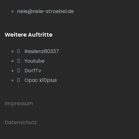
nele@nele-stroebel.de
Weitere Auftritte
Resilenz80337
Youtube
DorfTv
Opac k10plus
Impressum
Datenschutz