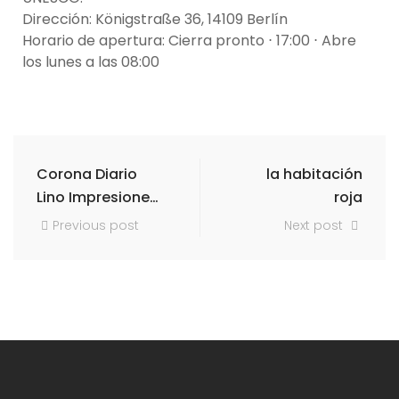
Dirección
:
Königstraße 36, 14109 Berlín
Horario de apertura
:
Cierra pronto ⋅ 17:00 ⋅ Abre
los lunes a las 08:00
Corona Diario
la habitación
Lino Impresiones
roja
y Frottages
Previous post
Next post