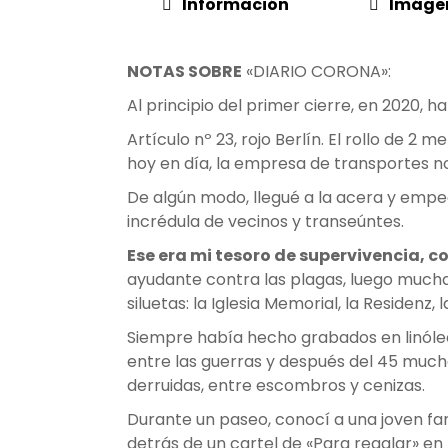
Información
Imáge
NOTAS SOBRE
«DIARIO CORONA»:
Al principio del primer cierre, en 2020, 
Artículo nº 23, rojo Berlín. El rollo de 
hoy en día, la empresa de transportes no
De algún modo, llegué a la acera y empecé
incrédula de vecinos y transeúntes.
Ese era mi tesoro de supervivencia, co
ayudante contra las plagas, luego much
siluetas: la Iglesia Memorial, la Residenz
Siempre había hecho grabados en linóleo
entre las guerras y después del 45 much
derruidas, entre escombros y cenizas.
Durante un paseo, conocí a una joven fa
detrás de un cartel de «Para regalar» e