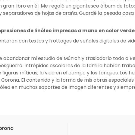
 un gran libro en él. Me regaló un gigantesco álbum de fo
separadores de hojas de araña. Guardé la pesada cosa en
resiones de linóleo impresas a mano en color verde
aron con textos y frottages de señales digitales de vid
abandonar mi estudio de Múnich y trasladarlo todo a Ber
guerra. Intrépidos escolares de la familia habían trabaja
 figuras míticas, la vida en el campo y los tanques. Los
 Corona. El contenido y la forma de mis obras espaciales
linóleo en muchos soportes de imagen diferentes y siempr
Corona