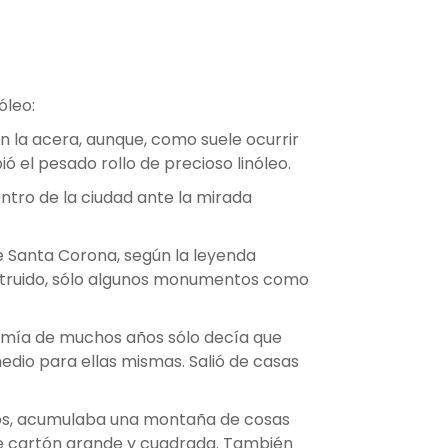
óleo:
en la acera, aunque, como suele ocurrir
ó el pesado rollo de precioso linóleo.
entro de la ciudad ante la mirada
e Santa Corona, según la leyenda
estruido, sólo algunos monumentos como
a mía de muchos años sólo decía que
edio para ellas mismas. Salió de casas
mpos, acumulaba una montaña de cosas
 de cartón grande y cuadrada. También