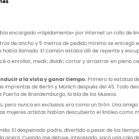
nes
había encargado «rápidamente» por Internet un rollo de lin
2 metros de ancho y 5 metros de pedido mínimo se entregó 
 había llamado. El camión estaba allí de repente y escupi
 a enrollar, medir, dividir, cortar y arrastrar en pleno c
nducir a la vista y ganar tiempo.
Primero la estatua d
as imprentas de Berlín y Múnich después del 45. Todo d
, la Puerta de Brandemburgo, la Isla de los Museos.
, pero nunca en exclusiva, era como un tirón. Una amig
as mujeres artistas habían descubierto el linóleo como m
milia. El despeinado padre, divertido a pesar de los tie
n la acera. Cuando me detuve, interesado, sacó una caja