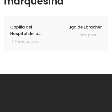
marquesina
Capilla del
Fuga de Ebracher
Hospital de la
Next post
Cruz Roja,
Previous post
ventana con
dosel