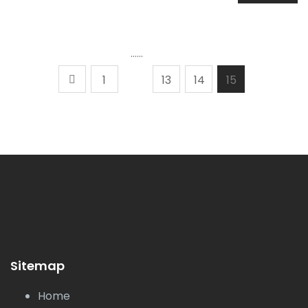
……
1
13
14
15
Sitemap
Home