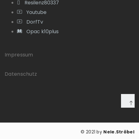
Resilenz80337
Youtube
DorfTv
Opac k10plus
Impressum
Datenschutz
© 2021 by
Nele.Ströbel