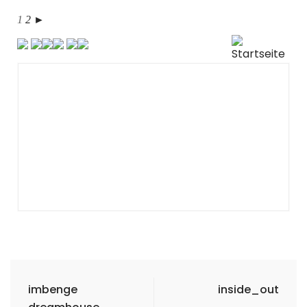
1
2
►
imbenge
inside_out