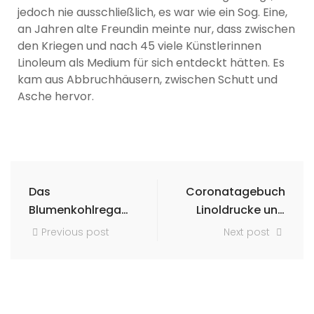
jedoch nie ausschließlich, es war wie ein Sog. Eine,
an Jahren alte Freundin meinte nur, dass zwischen
den Kriegen und nach 45 viele Künstlerinnen
Linoleum als Medium für sich entdeckt hätten. Es
kam aus Abbruchhäusern, zwischen Schutt und
Asche hervor.
Das
Coronatagebuch
Blumenkohlregal
Linoldrucke und
im Möbelhaus
Frottagen
Previous post
Next post
Kunst