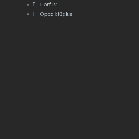
DorfTv
Opac k10plus