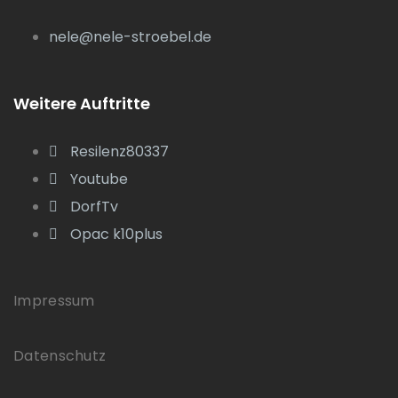
nele@nele-stroebel.de
Weitere Auftritte
Resilenz80337
Youtube
DorfTv
Opac k10plus
Impressum
Datenschutz