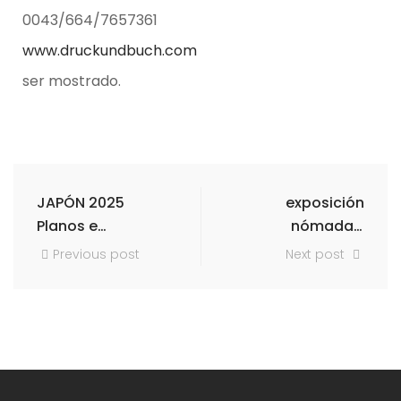
0043/664/7657361
www.druckundbuch.com
ser mostrado.
JAPÓN 2025
exposición
Planos e
nómada II
informes
Leporello en
Previous post
Next post
Kultour