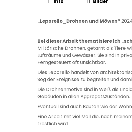
Info
Bilder
„Leporello_Drohnen und Möwen“
2024
Bei dieser Arbeit thematisiere ich „s
Militärische Drohnen, getarnt als Tier
Lufträume und Gewässer. Sie sind in pri
Ferngesteuert oft unsichtbar.
Dies Leporello handelt von architektoni
Sog der Ereignisse zu begreifen und dam
Die Drohnenmotive sind in Weiß als Linol
Gebäuden in allen Aggregatszuständen.
Eventuell sind auch Bauten wie der Woh
Eine Arbeit mit viel Moll die, nach mein
tröstlich wird.