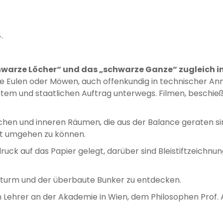
.
chwarze Löcher“ und das „schwarze Ganze“ zugleich i
e wie Eulen oder Möwen, auch offenkundig in technischer
vatem und staatlichen Auftrag unterwegs. Filmen, beschi
schen und inneren Räumen, die aus der Balance geraten 
it umgehen zu können.
druck auf das Papier gelegt, darüber sind Bleistiftzeich
nturm und der überbaute Bunker zu entdecken.
em Lehrer an der Akademie in Wien, dem Philosophen Prof.