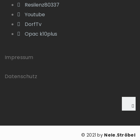
Resilenz80337
Youtube
DorfTv
Opac k10plus
Impressum
Datenschutz
© 2021 by
Nele.Ströbel