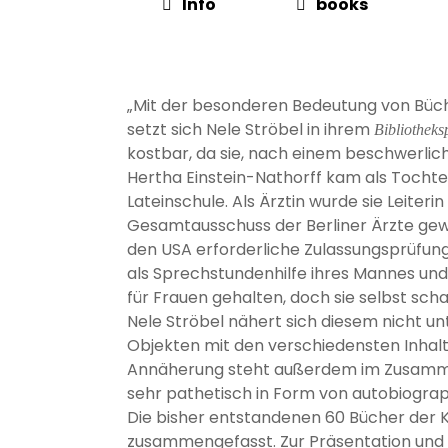
Info
books
„Mit der besonderen Bedeutung von Bücher
setzt sich Nele Ströbel in ihrem
Bibliotheks
kostbar, da sie, nach einem beschwerlic
Hertha Einstein-Nathorff kam als Tochter
Lateinschule. Als Ärztin wurde sie Leiteri
Gesamtausschuss der Berliner Ärzte gewäh
den USA erforderliche Zulassungsprüfung
als Sprechstundenhilfe ihres Mannes und b
für Frauen gehalten, doch sie selbst sch
Nele Ströbel nähert sich diesem nicht un
Objekten mit den verschiedensten Inhalte
Annäherung steht außerdem im Zusammen
sehr pathetisch in Form von autobiograp
Die bisher entstandenen 60 Bücher der K
zusammengefasst. Zur Präsentation und 