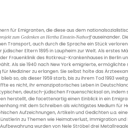
n für Emigranten, die diese aus dem nationalsozialistisc
auseinander. Die
projekt zum Gedenken an Hertha Einstein-Nathorff
hen Transport, auch durch die Sprache ein Stück verlore
 jüdischer Eltern 1895 in Laupheim zur Welt. Als erstes M
n der Frauenklinik des Rotkreuz-Krankenhauses in Berlin un
lt. Als sie 1940 nach New York emigrierte, ermöglichte s
 für Mediziner zu erlangen. Sie selbst holte das Ärzteex
lieb so, als dieser 1959 starb, bis zu ihrem Tod 1993 weit
affte es nicht, ihr emanzipatorisches Leben in Deutschlan
typischen, deutsch-jüdischen Frauenschicksal an, indem 
n herstellt, die facettenartig einen Einblick in ein Emig
hang mit dem Schreiben als wichtigstes Medium für Her
hischen Aufzeichnungen, Artikeln und Gedichten u.a. eine
ünstlerin zu Themen wie Heimatverlust, Immigration und M
Aufbewahrung wurden von Nele Ströbel drei Metallregale