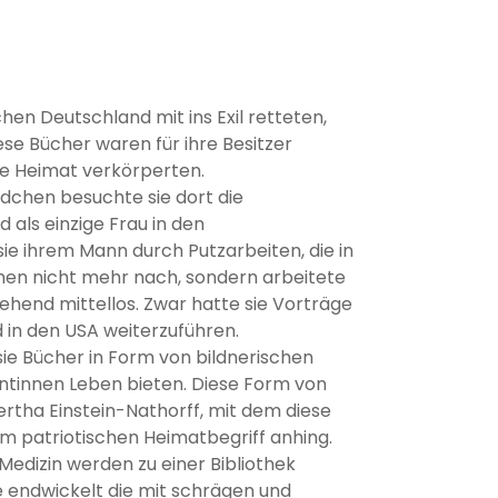
hen Deutschland mit ins Exil retteten,
se Bücher waren für ihre Besitzer
ne Heimat verkörperten.
ädchen besuchte sie dort die
d als einzige Frau in den
ie ihrem Mann durch Putzarbeiten, die in
amen nicht mehr nach, sondern arbeitete
gehend mittellos. Zwar hatte sie Vorträge
d in den USA weiterzuführen.
sie Bücher in Form von bildnerischen
rantinnen Leben bieten. Diese Form von
tha Einstein-Nathorff, mit dem diese
m patriotischen Heimatbegriff anhing.
edizin werden zu einer Bibliothek
 endwickelt die mit schrägen und