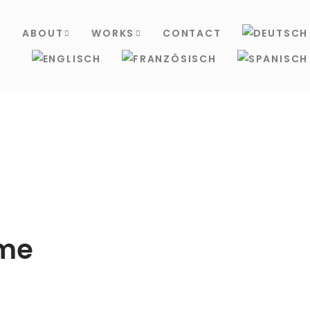
S
ABOUT
WORKS
CONTACT
me